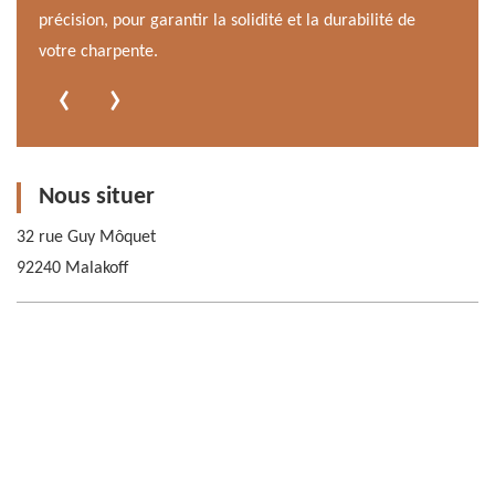
précision, pour garantir la solidité et la durabilité de
assur
votre charpente.
tranq
‹
›
Nous situer
32 rue Guy Môquet
92240 Malakoff