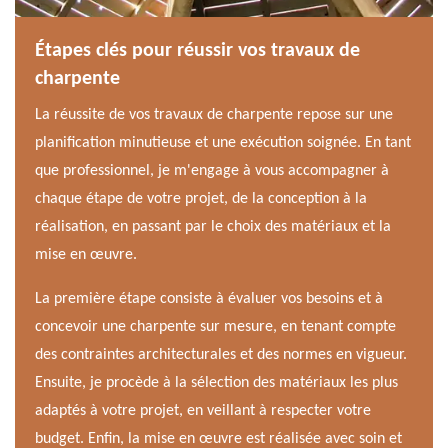
Étapes clés pour réussir vos travaux de
Entr
charpente
Gar
ne-
La réussite de vos travaux de charpente repose sur une
Une c
se un
planification minutieuse et une exécution soignée. En tant
de sé
soins
que professionnel, je m'engage à vous accompagner à
propo
e de
chaque étape de votre projet, de la conception à la
char
réalisation, en passant par le choix des matériaux et la
perme
mise en œuvre.
d'int
néces
e
La première étape consiste à évaluer vos besoins et à
e
concevoir une charpente sur mesure, en tenant compte
L'ent
coute
des contraintes architecturales et des normes en vigueur.
préve
jet,
Ensuite, je procède à la sélection des matériaux les plus
durab
hoix
adaptés à votre projet, en veillant à respecter votre
besoi
budget. Enfin, la mise en œuvre est réalisée avec soin et
répar