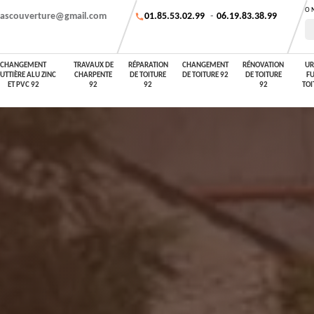
O
ascouverture@gmail.com
01.85.53.02.99
-
06.19.83.38.99
CHANGEMENT
TRAVAUX DE
RÉPARATION
CHANGEMENT
RÉNOVATION
UR
UTTIÈRE ALU ZINC
CHARPENTE
DE TOITURE
DE TOITURE 92
DE TOITURE
FU
ET PVC 92
92
92
92
TOI