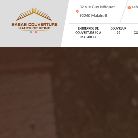
32 rue Guy Môquet
sab
92240 Malakoff
ENTREPRISE DE
COUVREUR
COUVERTURE 92 À
92
GO
MALAKOFF