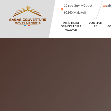
32 rue Guy Môquet
sab
92240 Malakoff
ENTREPRISE DE
COUVREUR
COUVERTURE 92 À
92
GO
MALAKOFF