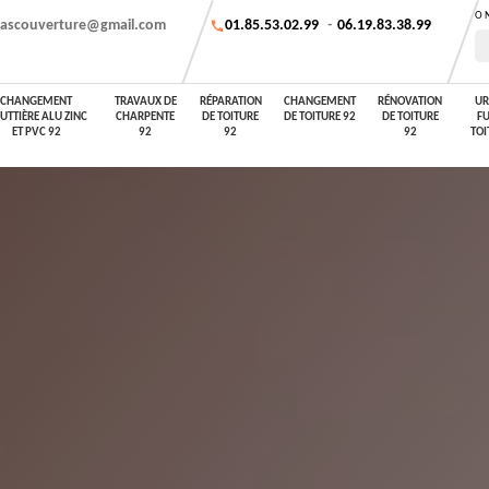
O
ascouverture@gmail.com
01.85.53.02.99
-
06.19.83.38.99
CHANGEMENT
TRAVAUX DE
RÉPARATION
CHANGEMENT
RÉNOVATION
UR
UTTIÈRE ALU ZINC
CHARPENTE
DE TOITURE
DE TOITURE 92
DE TOITURE
FU
ET PVC 92
92
92
92
TOI