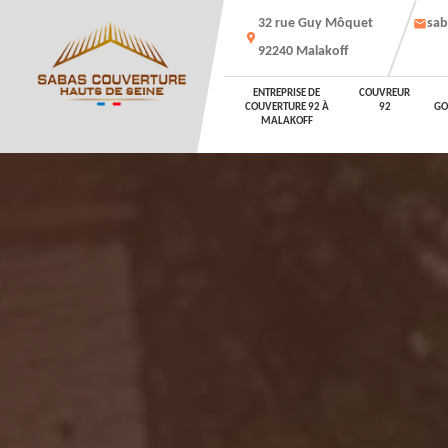
32 rue Guy Môquet
sab
92240 Malakoff
ENTREPRISE DE
COUVREUR
COUVERTURE 92 À
92
GO
MALAKOFF