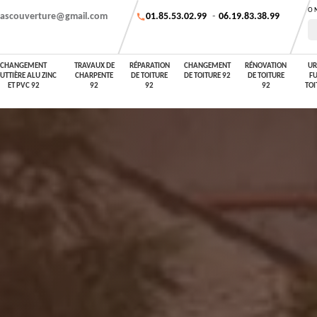
O
ascouverture@gmail.com
01.85.53.02.99
-
06.19.83.38.99
CHANGEMENT
TRAVAUX DE
RÉPARATION
CHANGEMENT
RÉNOVATION
UR
UTTIÈRE ALU ZINC
CHARPENTE
DE TOITURE
DE TOITURE 92
DE TOITURE
FU
ET PVC 92
92
92
92
TOI